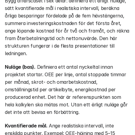
Bygg affärscaset i sex delar: definiera ett ärligt nuläge, 
sätt kvantifierade mål i realistiska intervall, beräkna 
årliga besparingar fördelade på de fem hävstängerna, 
summera investeringskostnaden för det första året, 
ange löpande kostnad för år två och framåt, och räkna 
fram återbetalningstid och nettonuvärde. Den här 
strukturen fungerar i de flesta presentationer till 
ledningen.
Nuläge (bas).
 Definiera ett antal nyckeltal innan 
projektet startar. OEE per linje, antal stoppade timmar 
per månad, skrot- och omarbetskostnad, 
omställningstid per artikelbyte, energikostnad per 
producerad enhet. Det här är referenspunkten som 
hela kalkylen ska mätas mot. Utan ett ärligt nuläge går 
det inte att bevisa en förbättring.
Kvantifierade mål.
 Ange realistiska intervall, inte 
enskilda punkter. Exempel: OEE-höjning med 5–15 