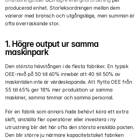
omställningstider
 och 
lägre energiförbrukning
 per 
producerad enhet. Storleksordningen mellan dem 
varierar med bransch och utgångsläge, men summan är 
ofta överraskande stor.
1. Högre output ur samma 
maskinpark
Den största hävstången i de flesta fabriker. En typisk 
OEE-nivå på 50 till 60% innebär att 40 till 50% av 
maskintiden inte är värdeskapande. Att flytta OEE från 
55 till 65% ger 18% mer produktion ur samma 
maskiner, samma timmar och samma personal.
För en fabrik som annars hade behövt köra ett extra 
skift, anställa fler operatörer eller investera i ny 
utrustning blir det här ofta den största enskilda posten. 
Den blir större ju närmare kapacitetstaket fabriken 