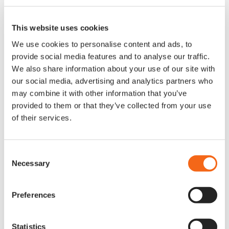
hårdvarutillägg. Det här är kostnaden som ska ställas 
mot de fortsatta årliga besparingarna.
This website uses cookies
Återbetalningstid och nettonuvärde.
 Återbetalningstid 
We use cookies to personalise content and ads, to
är ofta den siffra som ledningen först letar efter. 
provide social media features and to analyse our traffic.
Nettonuvärde över en treårig eller femårig horisont ger 
We also share information about your use of our site with
en mer rättvisande bild. Använd företagets normala 
our social media, advertising and analytics partners who
kalkylränta.
may combine it with other information that you’ve
provided to them or that they’ve collected from your use
of their services.
Vilka antaganden håller i 
kalkylen?
Consent
Necessary
Selection
Antaganden som håller är gradvisa förbättringar över 
tid: OEE-höjning i lägre intervall år ett, skrotsänkning 
när förlustanalysen mognar, och 
Preferences
omställningsförbättringar över 6 till 12 månader. 
Antaganden som inte håller är snabba mirakelresultat, 
Statistics