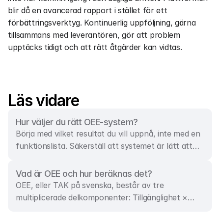
blir då en avancerad rapport i stället för ett 
förbättringsverktyg. Kontinuerlig uppföljning, gärna 
tillsammans med leverantören, gör att problem 
upptäcks tidigt och att rätt åtgärder kan vidtas.
Läs vidare
Hur väljer du rätt OEE-system?
Börja med vilket resultat du vill uppnå, inte med en
funktionslista. Säkerställ att systemet är lätt att
använda, stödjer den dagliga styrningen, har
pålitliga data, ger djup förlustanalys,
Vad är OEE och hur beräknas det?
realtidssynlighet, matchar er maskinpark,
OEE, eller TAK på svenska, består av tre
integrerar med andra system och är skalbart.
multiplicerade delkomponenter: Tillgänglighet ×
Prestanda × Kvalitet. Exempelvis ger 85%