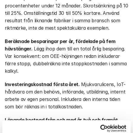
procentenheter under 12 månader. Skrotsänkning på 10 
till 25%. Omställningstid 30 till 50% kortare. Använd 
resultat från liknande fabriker i samma bransch som 
riktmärke, inte de mest spektakulära exemplen.
Beräknade besparingar per år, fördelade på fem 
hävstänger.
 Lägg ihop dem till en total årlig besparing. 
Var konsekvent: om OEE-höjningen redan inkluderar 
färre stopp, dubbelräkna inte stoppkostnaden i samma 
kalkyl.
Investeringskostnad första året.
 Mjukvarulicens, IoT-
hårdvara om den behövs, införande, utbildning, internt 
arbete av egen personal. Inkludera den interna tiden 
som bör räknas in i totalkostnaden.
Löpande kostnad från och med år två och framåt.
Mjukvaruabonnemang, support, eventuellt 