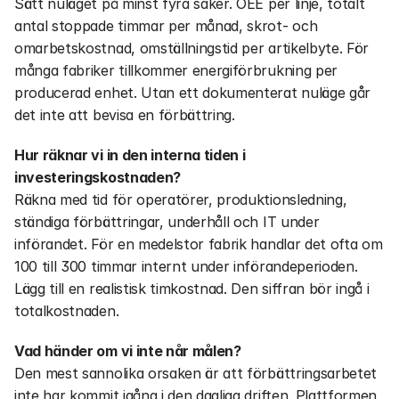
Sätt nuläget på minst fyra saker. OEE per linje, totalt 
antal stoppade timmar per månad, skrot- och 
omarbetskostnad, omställningstid per artikelbyte. För 
många fabriker tillkommer energiförbrukning per 
producerad enhet. Utan ett dokumenterat nuläge går 
det inte att bevisa en förbättring.
Hur räknar vi in den interna tiden i 
investeringskostnaden?
Räkna med tid för operatörer, produktionsledning, 
ständiga förbättringar, underhåll och IT under 
införandet. För en medelstor fabrik handlar det ofta om 
100 till 300 timmar internt under införandeperioden. 
Lägg till en realistisk timkostnad. Den siffran bör ingå i 
totalkostnaden.
Vad händer om vi inte når målen?
Den mest sannolika orsaken är att förbättringsarbetet 
inte har kommit igång i den dagliga driften. Plattformen 