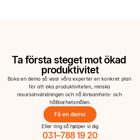
tillgänglighet, 98% anläggningsutbyte och 97,5%
kvalitet ett OEE-tal på 81%
Ta första steget mot ökad 
produktivitet
Boka en demo så visar våra experter en konkret plan 
för att öka produktiviteten, minska 
resursanvändningen och nå lönsamhets- och 
hållbarhetsmålen.
Få en demo
Eller ring så hjälper vi dig
031–788 19 20