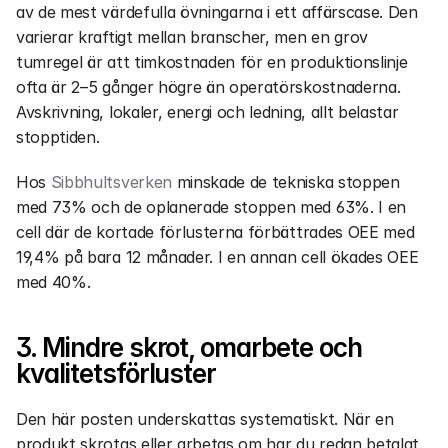
av de mest värdefulla övningarna i ett affärscase. Den 
varierar kraftigt mellan branscher, men en grov 
tumregel är att timkostnaden för en produktionslinje 
ofta är 2–5 gånger högre än operatörskostnaderna. 
Avskrivning, lokaler, energi och ledning, allt belastar 
stopptiden.
Hos 
Sibbhultsverken
 minskade de tekniska stoppen 
med 73% och de oplanerade stoppen med 63%. I en 
cell där de kortade förlusterna förbättrades OEE med 
19,4% på bara 12 månader. I en annan cell ökades OEE 
med 40%.
3. Mindre skrot, omarbete och 
kvalitetsförluster
Den här posten underskattas systematiskt. När en 
produkt skrotas eller arbetas om har du redan betalat 